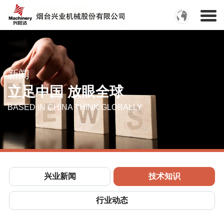
新闻
立足中国 放眼全球
BASED IN CHINA THINK GLOBALLY
兴业新闻
技术知识
行业动态