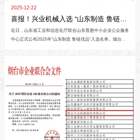
2025-12-22
喜报！兴业机械入选 “山东制造 鲁链优品”彰显硬核实力
近日，山东省工业和信息化厅联合山东普惠中小企业公众服务
中心正式公布2025年“山东制造 鲁链优品”入选名单。烟台兴
业机械股份有限公司凭借地下运矿车系列产品成功入选，这一
荣誉既是对企业深耕细分领域、坚持高质量发展的充分认可，
也为山东制造业品牌影响力提升注入了强劲动能。