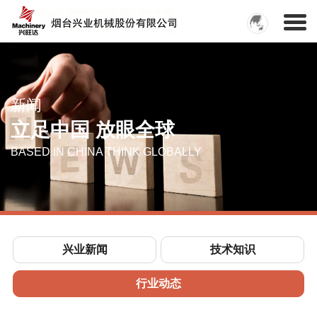
新闻
立足中国 放眼全球
BASED IN CHINA THINK GLOBALLY
兴业新闻
技术知识
行业动态