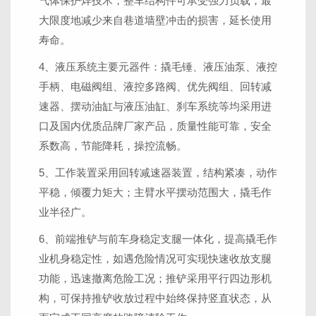
气体保护焊技术，整车结构件可承受强力负载，最
大限度地减少来自巷道墙壁冲击的损害，延长使用
寿命。
4、液压系统主要元器件：撬毛锤、液压油泵、液控
手柄、电磁阀组、液控多路阀、优先阀组、回转减
速器、摆动油缸与液压油缸、刹车系统等均采用进
口及国内优质品牌厂家产品，质量性能可靠，安全
系数高，节能降耗，操控流畅。
5、工作装置采用回转减速器装置，结构紧凑，动作
平稳，倾覆力矩大；主臂水平摆动范围大，撬毛作
业半径广。
6、前端推铲与前车身稳定支腿一体化，提高撬毛作
业机身稳定性，如遇危险情况可实现快速收放支腿
功能，迅速撤离危险工况；推铲采用平行四边形机
构，可保持推铲收放过程中始终保持竖直状态，从